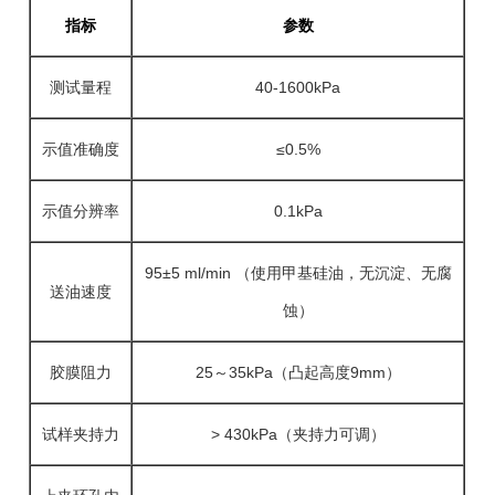
指标
参数
测试量程
40-1600kPa
示值准确度
≤0.5%
示值分辨率
0.1kPa
95±5 ml/min （使用甲基硅油，无沉淀、无腐
送油速度
蚀）
胶膜阻力
25～35kPa（凸起高度9mm）
试样夹持力
> 430kPa（夹持力可调）