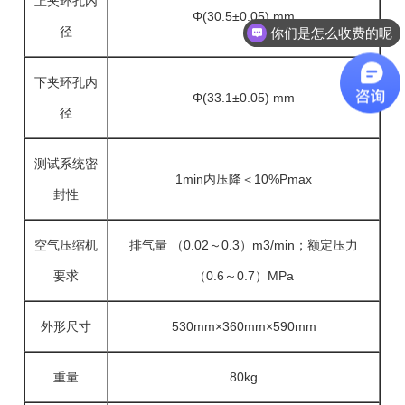
上夹环孔内
Φ(30.5±0.05) mm
径
你们是怎么收费的呢
下夹环孔内
Φ(33.1±0.05) mm
径
测试系统密
1min内压降＜10%Pmax
封性
空气压缩机
排气量 （0.02～0.3）m3/min；额定压力
要求
（0.6～0.7）MPa
外形尺寸
530mm×360mm×590mm
重量
80kg